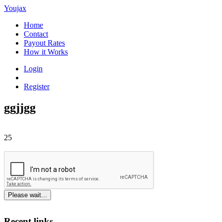
Youjax
Home
Contact
Payout Rates
How it Works
Login
Register
ggjjgg
25
Please wait...
Recent links